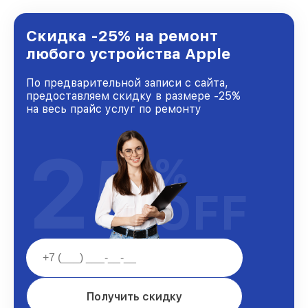
предоставляемых услуг. Наша цель — стать
лучшим сервисным центром Apple в городе
Краснодаре, постоянно повышая уровень
Скидка -25% на ремонт
доверия и лояльности наших клиентов.
любого устройства Apple
По предварительной записи с сайта,
предоставляем скидку в размере -25%
на весь прайс услуг по ремонту
25
%
OFF
Получить скидку