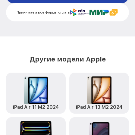
Замена корпуса iPad Air 2 2014 Apple
от 3000₽
Принимаем все формы оплаты
Замена модуля Wi-Fi iPad Air 2 2014
от 1700₽
Apple
Замена камеры iPad Air 2 2014 Apple
от 2000₽
Замена разъема зарядки iPad Air 2 2014
от 1500₽
Apple
Другие модели Apple
Восстановление данных iPad Air 2 2014
от 2000₽
Apple
Замена аккумулятора iPad Air 2 2014
от 1800₽
Apple
iPad Air 11 M2 2024
iPad Air 13 M2 2024