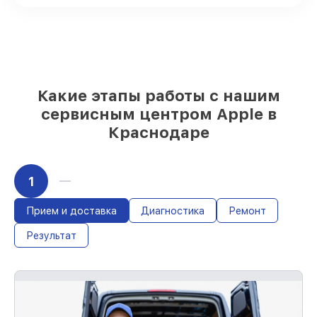
качественные реплики на ваш выбор
–
для любого бюджета
85%
работ в течение пары часов, если
мастер приступает к восстановлению
сразу
Какие этапы работы с нашим
сервисным центром Apple в
Краснодаре
1
Прием и доставка
Диагностика
Ремонт
Результат