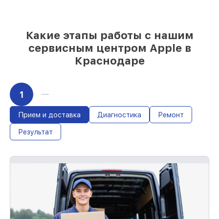
Оригинальные запчасти и
качественные реплики на ваш выбор
–
для любого бюджета
85%
работ в течение пары часов, если
Какие этапы работы с нашим
мастер приступает к восстановлению
сервисным центром Apple в
сразу
Краснодаре
1
Прием и доставка
Диагностика
Ремонт
Результат