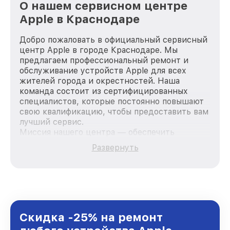
О нашем сервисном центре
Apple в Краснодаре
Добро пожаловать в официальный сервисный
центр Apple в городе Краснодаре. Мы
предлагаем профессиональный ремонт и
обслуживание устройств Apple для всех
жителей города и окрестностей. Наша
команда состоит из сертифицированных
специалистов, которые постоянно повышают
свою квалификацию, чтобы предоставить вам
лучший сервис.
Миссия нашего центра — обеспечить
качественный и доступный ремонт для
Развернуть
каждого пользователя продукции Apple, вне
зависимости от сложности поломки. Мы
стремимся к тому, чтобы каждый клиент был
удовлетворен скоростью и качеством
предоставляемых услуг. Наша цель — стать
лучшим сервисным центром Apple в городе
Краснодаре, постоянно повышая уровень
Скидка -25% на ремонт
доверия и лояльности наших клиентов.