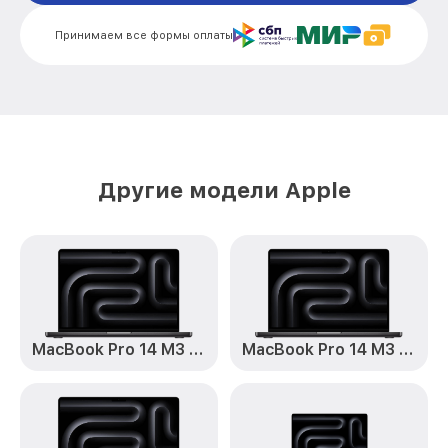
Замена Bluetooth MacBook Pro 2020
от 4000₽
Принимаем все формы оплаты
Apple
Настройка BIOS MacBook Pro 2020 Apple
от 995₽
Замена Touch Bar MacBook Pro 2020
от 1100₽
Apple
Настройка Wi-Fi MacBook Pro 2020
от 1030₽
Другие модели Apple
Apple
Ремонт петель крышки MacBook Pro
от 1045₽
2020 Apple
Замена вебкамеры MacBook Pro 2020
от 1495₽
Apple
Установка драйверов MacBook Pro 2020
от 1000₽
MacBook Pro 14 M3 2023
MacBook Pro 14 M3 Pro 2023
Apple
Замена жесткого диска MacBook Pro
от 1000₽
2020 Apple
Ремонт цепей питания MacBook Pro 2020