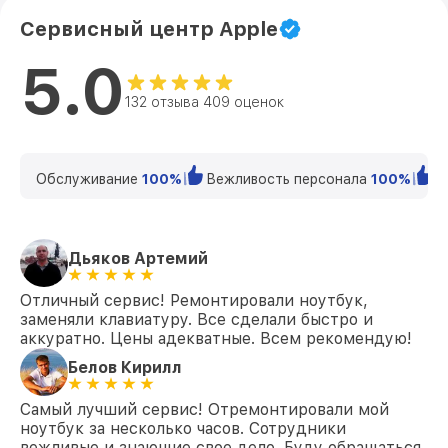
Сервисный центр Apple
Замена микрофона MacBook Pro 2020
от 1500₽
Apple
5.0
Замена кулера MacBook Pro 2020 Apple
от 900₽
132 отзыва 409 оценок
Замена кнопки включения MacBook Pro
от 1950₽
2020 Apple
Обслуживание
100%
Вежливость персонала
100%
К
Замена звуковой карты MacBook Pro
от 1500₽
2020 Apple
Замена USB порта MacBook Pro 2020
от 1245₽
Apple
Дьяков Артемий
Ремонт цепи питания MacBook Pro 2020
от 2400₽
Отличный сервис! Ремонтировали ноутбук,
Apple
заменяли клавиатуру. Все сделали быстро и
аккуратно. Цены адекватные. Всем рекомендую!
Замена матрицы MacBook Pro 2020
от 1300₽
Apple
Белов Кирилл
Замена материнской платы MacBook Pro
от 1395₽
Самый лучший сервис! Отремонтировали мой
2020 Apple
ноутбук за несколько часов. Сотрудники
вежливые и знающие свое дело. Буду обращаться